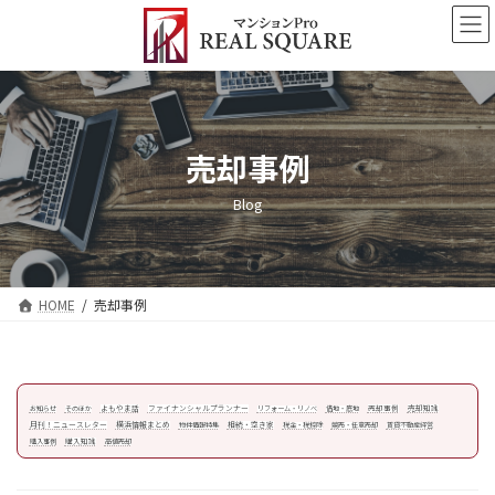
コ
ナ
ン
ビ
テ
ゲ
ン
ー
ツ
シ
へ
ョ
ス
ン
売却事例
キ
に
ッ
移
Blog
プ
動
HOME
売却事例
よもやま話
ファイナンシャルプランナー
売却事例
売却知識
お知らせ
そのほか
リフォーム・リノベ
借地・底地
月刊！ニュースレター
横浜情報まとめ
相続・空き家
物件情報特集
税金・税控除
競売・任意売却
賃貸不動産経営
購入知識
購入事例
高値売却