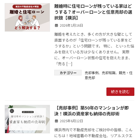
離婚時に住宅ローンが残っている家はど
うする？オーバーローンと任意売却の選
択肢【横浜】
2026年1月16日
離婚を考えたとき、多くの方が大きな壁として
直面するのが「住宅ローンが残っている家をど
うするか」という問題です。 特に、 といった悩
みを抱えている方は少なくありません。 実際
に、オーバーローン状態の住宅を抱えたまま、
「売る […]
カテゴリー
売却事例
、
売却知識
、
競売・任
意売却
続きを読む
【売却事例】築50年のマンションが即
決！横浜の資産家も納得の売却術
2025年6月12日
横浜市内で不動産売却をご検討中の皆様、こん
にちは！地域密着の不動産会社、リアルスクエ