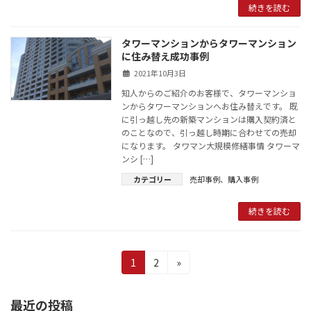
続きを読む
タワーマンションからタワーマンション
に住み替え成功事例
2021年10月3日
知人からのご紹介のお客様で、タワーマンショ
ンからタワーマンションへお住み替えです。 既
に引っ越し先の新築マンションは購入契約済と
のことなので、引っ越し時期に合わせての売却
になります。 タワマン大規模修繕事情 タワーマ
ンシ […]
カテゴリー
売却事例
、
購入事例
続きを読む
投
固
固
1
2
»
定
定
稿
ペ
ペ
最近の投稿
の
ー
ー