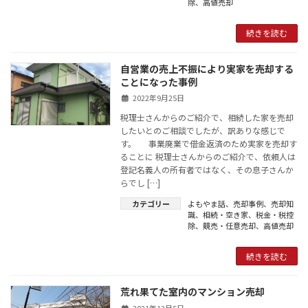
除
、
高値売却
続きを読む
自営業の売上不振により実家を売却する
ことになった事例
2022年9月25日
税理士さんからのご紹介で、相続した家を売却
したいとのご相談でしたが、訳ありな感じで
す。 事業廃業で借金返済のため実家を売却す
ることに 税理士さんからのご紹介で、依頼人は
登記名義人の所有者ではなく、その息子さんか
らでし […]
カテゴリー
よもやま話
、
売却事例
、
売却知
識
、
相続・空き家
、
税金・税控
除
、
競売・任意売却
、
高値売却
続きを読む
荒れ果てた室内のマンション売却
2021年12月5日