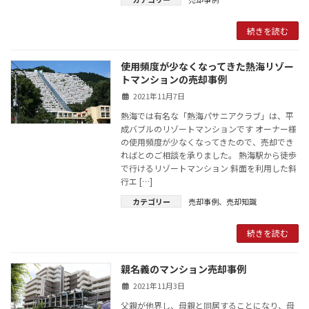
続きを読む
使用頻度が少なくなってきた熱海リゾー
トマンションの売却事例
2021年11月7日
熱海では有名な「熱海パサニアクラブ」は、平
成バブルのリゾートマンションです オーナー様
の使用頻度が少なくなってきたので、売却でき
ればとのご相談を承りました。 熱海駅から徒歩
で行けるリゾートマンション 斜面を利用した斜
行エ […]
カテゴリー
売却事例
、
売却知識
続きを読む
親名義のマンション売却事例
2021年11月3日
父親が他界し、母親と同居することになり、母