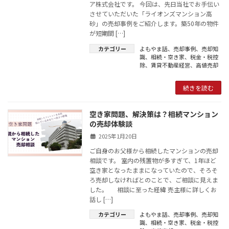
ア株式会社です。 今回は、先日当社でお手伝い
させていただいた「ライオンズマンション高
砂」の売却事例をご紹介します。築50年の物件
が短期間 […]
カテゴリー
よもやま話
、
売却事例
、
売却知
識
、
相続・空き家
、
税金・税控
除
、
賃貸不動産経営
、
高値売却
続きを読む
空き家問題、解決策は？相続マンション
の売却体験談
2025年1月20日
ご自身のお父様から相続したマンションの売却
相談です。 室内の残置物が多すぎて、1年ほど
空き家となったままになっていたので、そろそ
ろ売却しなければとのことで、ご相談に見えま
した。 相談に至った経緯 売主様に詳しくお
話し […]
カテゴリー
よもやま話
、
売却事例
、
売却知
識
、
相続・空き家
、
税金・税控