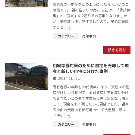
親名義の不動産をどのようにしたらよいかのご
相談です。 親の住まいの売却 当初は、「賃貸募
集」と「売却」の2通りでの募集となりました
が、築年数も浅い物件でしたので、早めに売却
するこ […]
カテゴリー
売却事例
続きを読む
相続準備対策のために自宅を売却して現
金と新しい自宅に分けた事例
2021年11月2日
所有者様の年齢も80代後半になり、資産は不動
産だけという状況で、金融資産と不動産に分け
ておきたいとの事です住替え先は借金なし購入
して、現金を多く残したいご要望でした。 品川
区小山の伝統ある邸宅地 かつて洗足駅一帯は
「洗足 […]
カテゴリー
売却事例