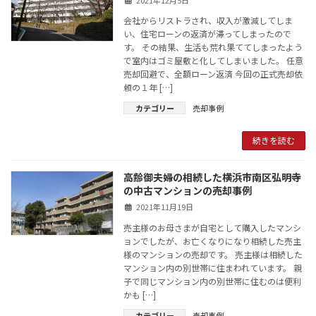
会社からリストラされ、収入が激減してしま
い、住宅ローンの返済が滞ってしまったので
す。 その結果、生活も荒れ果ててしまったよう
で室内はゴミ屋敷と化してしまいました。 任意
売却回避で、全額ローン返済 今回の正式売却依
頼の１年 […]
カテゴリー
売却事例
続きを読む
高齢御夫婦の相続した横浜市南区弘明寺
の中古マンションの売却事例
2021年11月19日
売主様のお母さまが自宅として購入したマンシ
ョンでしたが、お亡くなりになり相続した売主
様のマンションの売却です。 売主様は相続した
マンション内の別世帯に住まわれています。 親
子で同じマンション内の別世帯に住むのは便利
かも […]
カテゴリー
売却事例