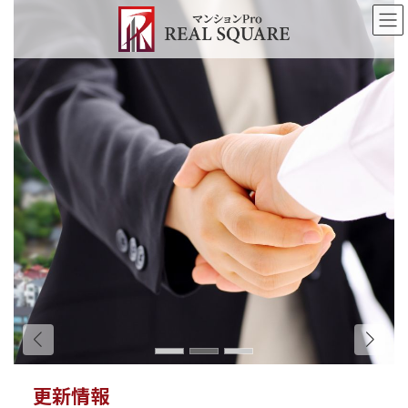
コ
ナ
ン
ビ
テ
ゲ
ン
ー
ツ
シ
へ
ョ
ス
ン
キ
に
ッ
移
プ
動
更新情報