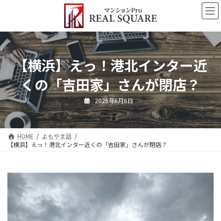
コ
ナ
ン
ビ
テ
ゲ
ン
ー
ツ
シ
へ
ョ
【横浜】えっ！港北インター近
ス
ン
キ
に
くの「吉田家」さんが閉店？
ッ
移
プ
動
2026年6月6日
HOME
よもやま話
【横浜】えっ！港北インター近くの「吉田家」さんが閉店？