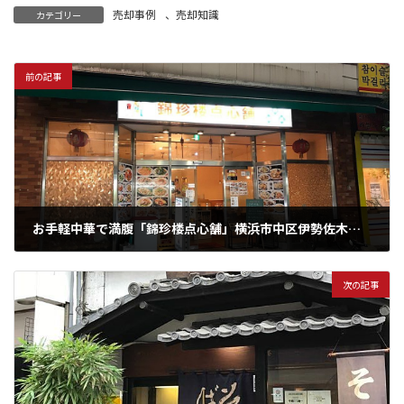
売却事例
、
売却知識
カテゴリー
前の記事
お手軽中華で満腹「錦珍楼点心舗」横浜市中区伊勢佐木町エリア情報
2021年11月4日
次の記事