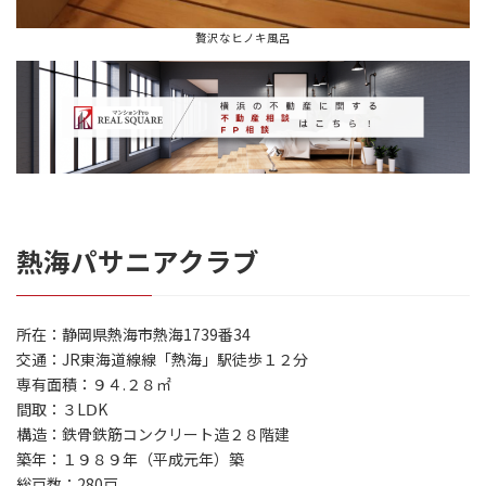
贅沢なヒノキ風呂
熱海パサニアクラブ
所在：静岡県熱海市熱海1739番34
交通：JR東海道線線「熱海」駅徒歩１２分
専有面積：９４.２８㎡
間取：３LⅮK
構造：鉄骨鉄筋コンクリート造２８階建
築年：１９８９年（平成元年）築
総戸数：280戸