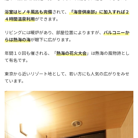
浴室はヒノキ風呂も完備
されて、
「海音倶楽部」に加入すれば２
４時間温泉利用
ができます。
リビングには暖炉があり、部屋位置によりますが、
バルコニーか
らは熱海の海
が眼下に広がります。
年間１０回も催される、「
熱海の花火大会
」は熱海の風物詩とし
て有名です。
東京から近いリゾート地として、若い方にも人気の広がりをみせ
ています。