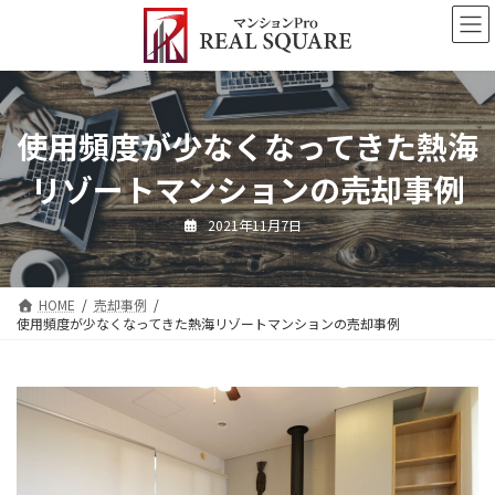
コ
ナ
ン
ビ
テ
ゲ
ン
ー
ツ
シ
へ
ョ
使用頻度が少なくなってきた熱海
ス
ン
キ
に
リゾートマンションの売却事例
ッ
移
プ
動
2021年11月7日
HOME
売却事例
使用頻度が少なくなってきた熱海リゾートマンションの売却事例