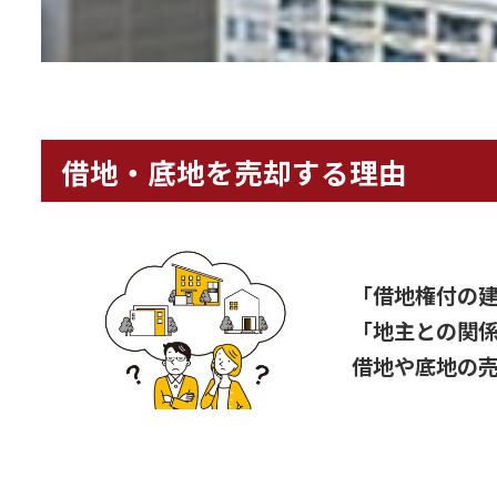
借地・底地を売却する理由
「借地権付の
「地主との関
借地や底地の