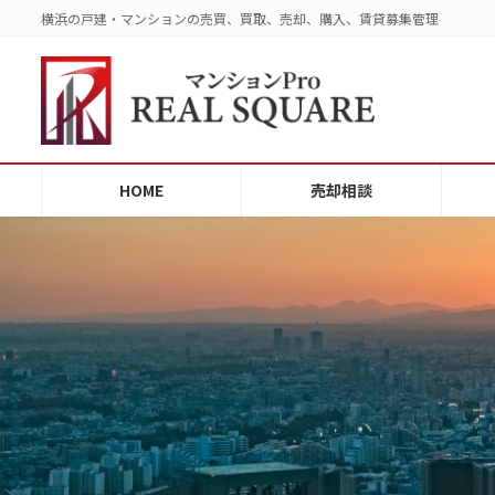
コ
ナ
横浜の戸建・マンションの売買、買取、売却、購入、賃貸募集管理
ン
ビ
テ
ゲ
ン
ー
ツ
シ
へ
ョ
ス
ン
HOME
売却相談
キ
に
ッ
移
プ
動