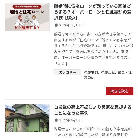
離婚時に住宅ローンが残っている家はど
うする？オーバーローンと任意売却の選
択肢【横浜】
2026年1月16日
離婚を考えたとき、多くの方が大きな壁として
直面するのが「住宅ローンが残っている家をど
うするか」という問題です。 特に、 といった悩
みを抱えている方は少なくありません。 実際
に、オーバーローン状態の住宅を抱えたまま、
「売る […]
カテゴリー
売却事例
、
売却知識
、
競売・任
意売却
続きを読む
自営業の売上不振により実家を売却する
ことになった事例
2022年9月25日
税理士さんからのご紹介で、相続した家を売却
したいとのご相談でしたが、訳ありな感じで