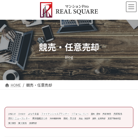
コ
ナ
ン
ビ
テ
ゲ
ン
ー
ツ
シ
へ
ョ
ス
ン
競売・任意売却
キ
に
ッ
移
Blog
プ
動
HOME
競売・任意売却
よもやま話
ファイナンシャルプランナー
売却事例
売却知識
お知らせ
そのほか
リフォーム・リノベ
借地・底地
月刊！ニュースレター
横浜情報まとめ
相続・空き家
物件情報特集
税金・税控除
競売・任意売却
賃貸不動産経営
購入知識
購入事例
高値売却