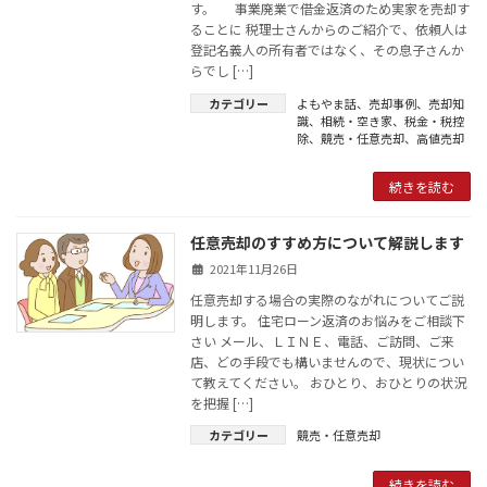
す。 事業廃業で借金返済のため実家を売却す
ることに 税理士さんからのご紹介で、依頼人は
登記名義人の所有者ではなく、その息子さんか
らでし […]
カテゴリー
よもやま話
、
売却事例
、
売却知
識
、
相続・空き家
、
税金・税控
除
、
競売・任意売却
、
高値売却
続きを読む
任意売却のすすめ方について解説します
2021年11月26日
任意売却する場合の実際のながれについてご説
明します。 住宅ローン返済のお悩みをご相談下
さい メール、ＬＩＮＥ、電話、ご訪問、ご来
店、どの手段でも構いませんので、現状につい
て教えてください。 おひとり、おひとりの状況
を把握 […]
カテゴリー
競売・任意売却
続きを読む