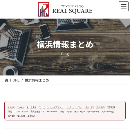
コ
ナ
ン
ビ
テ
ゲ
ン
ー
ツ
シ
へ
ョ
ス
ン
横浜情報まとめ
キ
に
ッ
移
Blog
プ
動
HOME
横浜情報まとめ
よもやま話
ファイナンシャルプランナー
売却事例
売却知識
お知らせ
そのほか
リフォーム・リノベ
借地・底地
月刊！ニュースレター
横浜情報まとめ
相続・空き家
物件情報特集
税金・税控除
競売・任意売却
賃貸不動産経営
購入知識
購入事例
高値売却