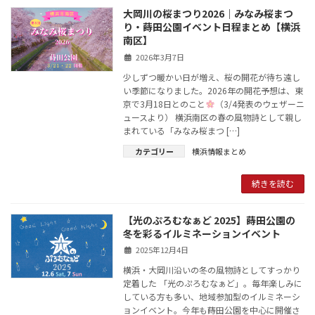
大岡川の桜まつり2026｜みなみ桜まつ
り・蒔田公園イベント日程まとめ【横浜
南区】
2026年3月7日
少しずつ暖かい日が増え、桜の開花が待ち遠し
い季節になりました。2026年の開花予想は、東
京で3月18日とのこと
（3/4発表のウェザーニ
ュースより） 横浜南区の春の風物詩として親し
まれている「みなみ桜まつ […]
カテゴリー
横浜情報まとめ
続きを読む
【光のぷろむなぁど 2025】蒔田公園の
冬を彩るイルミネーションイベント
2025年12月4日
横浜・大岡川沿いの冬の風物詩としてすっかり
定着した 「光のぷろむなぁど」。毎年楽しみに
している方も多い、地域参加型のイルミネーシ
ョンイベント。今年も蒔田公園を中心に開催さ