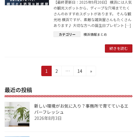
【最終更新日：2025年9月20日】 横浜には人気
の観光スポットから、ディープな穴場までたく
さんのおすすめスポットがあります。 そんな観
光地 横浜ですが、素敵な雑貨屋さんもたくさん
あります♪ 大切な方への誕生日プレゼント […]
カテゴリー
横浜情報まとめ
続きを読む
投
固
固
固
1
2
…
14
»
定
定
定
稿
ペ
ペ
ペ
最近の投稿
の
ー
ー
ー
ジ
ジ
ジ
ペ
新しい環境がお気に入り？事務所で育てているエ
ー
バーフレッシュ
2026年8月3日
ジ
送