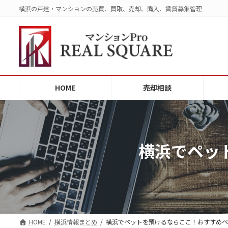
コ
ナ
横浜の戸建・マンションの売買、買取、売却、購入、賃貸募集管理
ン
ビ
テ
ゲ
ン
ー
ツ
シ
へ
ョ
ス
ン
HOME
売却相談
キ
に
ッ
移
プ
動
横浜でペッ
HOME
横浜情報まとめ
横浜でペットを預けるならここ！おすすめペ