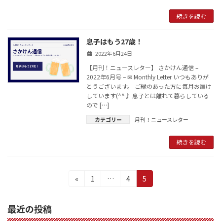
続きを読む
息子はもう27歳！
2022年6月24日
【月刊！ニュースレター】 さかけん通信 –
2022年6月号 – ✉ Monthly Letter いつもありが
とうございます。 ご縁のあった方に毎月お届け
しています(^^♪ 息子とは離れて暮らしている
ので […]
カテゴリー
月刊！ニュースレター
続きを読む
投
固
固
固
«
1
…
4
5
定
定
定
稿
ペ
ペ
ペ
最近の投稿
の
ー
ー
ー
ジ
ジ
ジ