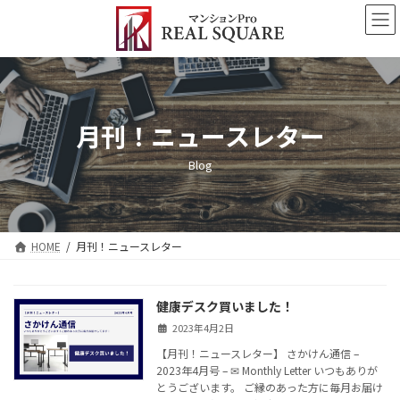
コ
ナ
ン
ビ
テ
ゲ
ン
ー
ツ
シ
へ
ョ
ス
ン
月刊！ニュースレター
キ
に
ッ
移
Blog
プ
動
HOME
月刊！ニュースレター
健康デスク買いました！
2023年4月2日
【月刊！ニュースレター】 さかけん通信 –
2023年4月号 – ✉ Monthly Letter いつもありが
とうございます。 ご縁のあった方に毎月お届け