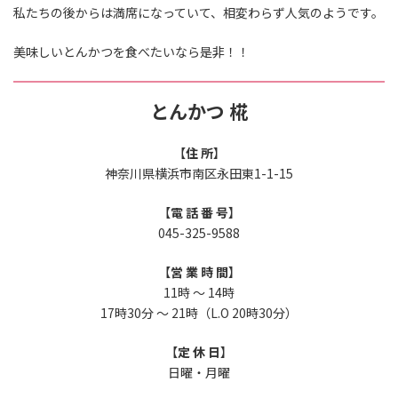
私たちの後からは満席になっていて、相変わらず人気のようです。
美味しいとんかつを食べたいなら是非！！
とんかつ 椛
【
住 所
】
神奈川県横浜市南区永田東1-1-15
【
電 話 番 号
】
045-325-9588
【
営 業 時 間
】
11時 ～ 14時
17時30分 ～ 21時（L.O 20時30分）
【
定 休 日
】
日曜・月曜