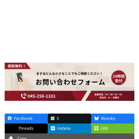
Facebook
X
Bluesky
Threads
Hatena
LINE
Copy