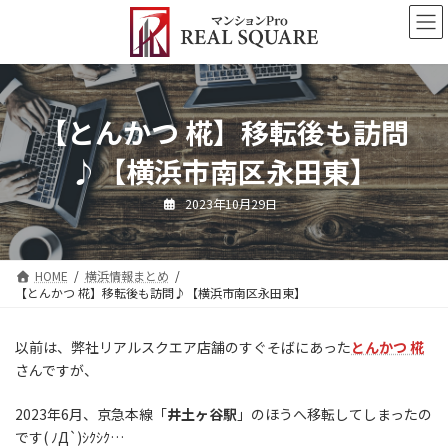
コ
ナ
ン
ビ
テ
ゲ
ン
ー
ツ
シ
へ
ョ
【とんかつ 椛】移転後も訪問
ス
ン
キ
に
♪【横浜市南区永田東】
ッ
移
プ
動
2023年10月29日
HOME
横浜情報まとめ
【とんかつ 椛】移転後も訪問♪【横浜市南区永田東】
以前は、弊社リアルスクエア店舗のすぐそばにあった
とんかつ 椛
さんですが、
2023年6月、京急本線「
井土ヶ谷駅
」のほうへ移転してしまったの
です( ﾉД`)ｼｸｼｸ…