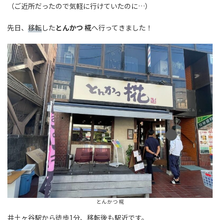
（ご近所だったので気軽に行けていたのに…）
先日、
移転
した
とんかつ 椛
へ行ってきました！
とんかつ 椛
井土ヶ谷駅から徒歩1分、移転後も駅近です。