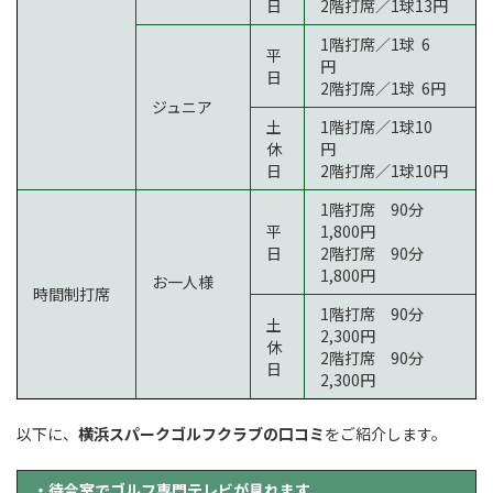
日
2階打席／1球13円
1階打席／1球 6
平
円
日
2階打席／1球 6円
ジュニア
土
1階打席／1球10
休
円
日
2階打席／1球10円
1階打席 90分
平
1,800円
日
2階打席 90分
1,800円
お一人様
時間制打席
1階打席 90分
土
2,300円
休
2階打席 90分
日
2,300円
以下に、
横浜スパークゴルフクラブの口コミ
をご紹介します。
・待合室でゴルフ専門テレビが見れます