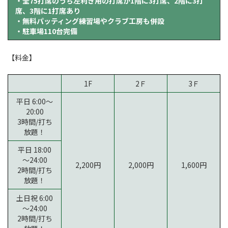
・全75打席のうち左利き用の打席が1階に3打席、2階に3打
席、3階に1打席あり
・無料パッティング練習場やクラブ工房も併設
・駐車場110台完備
【料金】
1F
2Ｆ
3Ｆ
平日 6:00～
20:00
3時間/打ち
放題！
平日 18:00
～24:00
2,200円
2,000円
1,600円
2時間/打ち
放題！
土日祝 6:00
～24:00
2時間/打ち