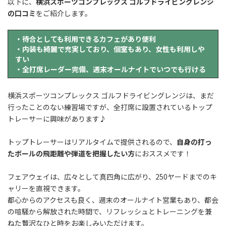
以下に、
横浜スポーツコンプレックス ゴルフドライビングレンジ
の口コミ
をご紹介します。
・待合としても利用できるカフェがあり便利
・内装も綺麗で充実しており、個室もあり、女性も利用しや
すい
・全打席レーダー完備、週末オールナイトでいつでも行ける
横浜スポーツコンプレックス ゴルフドライビングレンジは、まだ
行ったことのない練習場ですが、全打席に設置されているトップ
トレーサーに興味があります♪
トップトレーサーはリアルタイムで提供されるので、
自身の打っ
たボールの飛距離や弾道を把握したい方
におススメです！
フェアウェイは、広々として真四角に広がり、250ヤードまでのキ
ャリーを直視できます。
都心からのアクセスも良く、週末のオールナイト営業もあり、都会
の喧騒から解放された時間で、リフレッシュとトレーニングを兼
ねた贅沢なひと時をお楽しみいただけます。