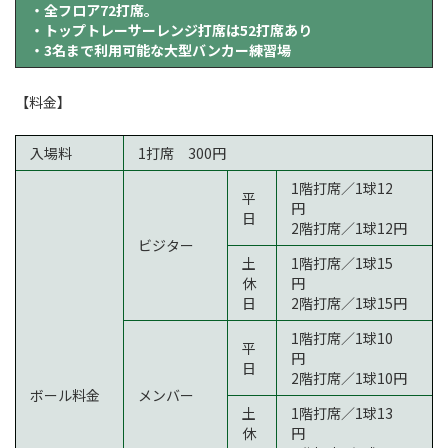
・全フロア72打席。
・トップトレーサーレンジ打席は52打席あり
・3名まで利用可能な大型バンカー練習場
【料金】
入場料
1打席 300円
1階打席／1球12
平
円
日
2階打席／1球12円
ビジター
土
1階打席／1球15
休
円
日
2階打席／1球15円
1階打席／1球10
平
円
日
2階打席／1球10円
ボール料金
メンバー
土
1階打席／1球13
休
円