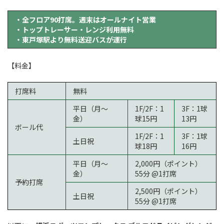
・全フロア90打席。週末はオールナイト営業
・トップトレーサー・レンジ利用無料
・東戸塚駅より無料送迎バスが運行
【料金】
打席料
無料
平日（月～
1F/2F：1
3F：1球
金）
球15円
13円
ボール代
1F/2F：1
3F：1球
土日祝
球18円
16円
平日（月～
2,000円（ポイント）
金）
55分 @1打席
予約打席
2,500円（ポイント）
土日祝
55分 @1打席