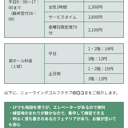
平日9：00～17：
女性1時間
1,300円
00まで
（最終受付16：
サービスタイム
2,600円
00）
金曜日限定夜70
2,100円
分
1・2階：14円
平日
3階：12円
貸ボール料金
（１球）
1・2階：15円
土日祝
3階：12円
以下に、ニューウイングゴルフクラブ
の口コミ
をご紹介します。
・1Fでも階段を使うが、エレベーターがあるので便利
・練習場のまわりが静かなので、集中して練習できる
・明るく落ち着きのあるカフェテリアがあり、お腹が空いて
も安心