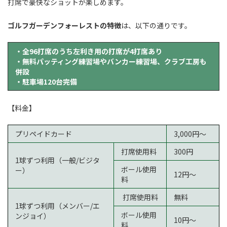
打席で豪快なショットが楽しめます。
ゴルフガーデンフォーレストの特徴
は、以下の通りです。
・全96打席のうち左利き用の打席が4打席あり
・無料パッティング練習場やバンカー練習場、クラブ工房も
併設
・駐車場120台完備
【料金】
プリペイドカード
3,000円～
打席使用料
300円
1球ずつ利用（一般/ビジタ
ボール使用
ー）
12円～
料
打席使用料
無料
1球ずつ利用（メンバー/エ
ボール使用
ンジョイ）
10円～
料