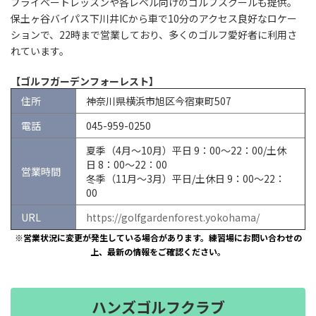
プライベートレッスンや各レベル向けのゴルフスクールも提供。
保土ヶ谷バイパス下川井ICから車で10分のアクセス良好なロケー
ションで、22時まで営業しており、多くのゴルフ愛好者に利用さ
れています。
【ゴルフガーデンフォーレスト】
住所
神奈川県横浜市旭区今宿東町507
電話
045-959-0250
夏季（4月～10月）平日 9：00～22：00/土休
日 8：00～22：00
営業時間
冬季（11月～3月）平日/土休日 9：00～22：
00
URL
https://golfgardenforest.yokohama/
※営業状況に変更が発生している場合があります。練習場にお問い合わせの
上、最新の情報をご確認ください。
ハンズゴルフクラブ