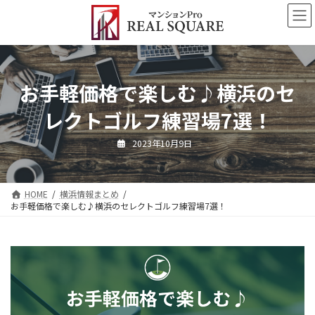
コ
ナ
ン
ビ
テ
ゲ
ン
ー
ツ
シ
へ
ョ
お手軽価格で楽しむ♪横浜のセ
ス
ン
キ
に
レクトゴルフ練習場7選！
ッ
移
プ
動
2023年10月9日
HOME
横浜情報まとめ
お手軽価格で楽しむ♪横浜のセレクトゴルフ練習場7選！