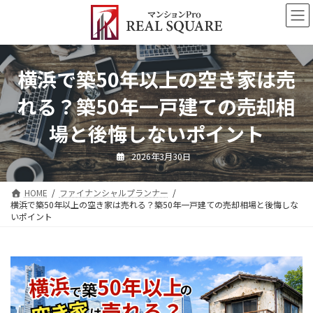
コ
ナ
ン
ビ
テ
ゲ
ン
ー
ツ
シ
横浜で築50年以上の空き家は売
へ
ョ
ス
ン
れる？築50年一戸建ての売却相
キ
に
ッ
移
場と後悔しないポイント
プ
動
2026年3月30日
HOME
ファイナンシャルプランナー
横浜で築50年以上の空き家は売れる？築50年一戸建ての売却相場と後悔しな
いポイント