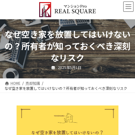
コ
ナ
ン
ビ
テ
ゲ
ン
ー
ツ
シ
なぜ空き家を放置してはいけない
へ
ョ
ス
ン
の？所有者が知っておくべき深刻
キ
に
ッ
移
なリスク
プ
動
2025年5月1日
HOME
売却知識
なぜ空き家を放置してはいけないの？所有者が知っておくべき深刻なリスク