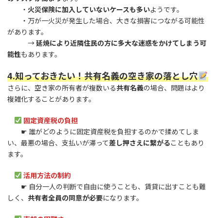
・
火災保険に加入していないケースも多い
ようです。
・万が一火災が発生した場合、大きな損害につながる可能性
があります。
→
延焼により近隣住民の方に多大な迷惑をかけてしまう可
能性
もあります。
4.知っておきたい！共有名義の空き家の落とし穴
さらに、空き家の所有者が複数いる
共有名義
の場合、問題はより
複雑化することがあります。
固定資産税の負担
☛ 誰がどのように固定資産税を負担するのかで揉めてしま
い、最悪の場合、支払いが滞って
差し押さえに繋がる
こともあり
ます。
活用方法の制約
☛ 自分一人の判断で自由に使うことも、賃貸に出すことも難
しく、
共有者全員の同意が必要
になります。