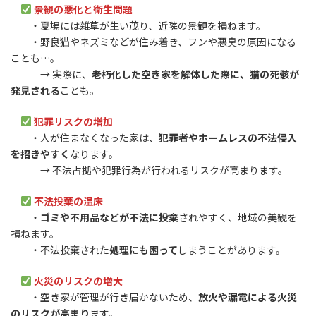
景観の悪化と衛生問題
・夏場には雑草が生い茂り、近隣の景観を損ねます。
・野良猫やネズミなどが住み着き、フンや悪臭の原因になる
ことも…。
→ 実際に、
老朽化した空き家を解体した際に、猫の死骸が
発見される
ことも。
犯罪リスクの増加
・人が住まなくなった家は、
犯罪者やホームレスの不法侵入
を招きやすく
なります。
→ 不法占拠や犯罪行為が行われるリスクが高まります。
不法投棄の温床
・
ゴミや不用品などが不法に投棄
されやすく、地域の美観を
損ねます。
・不法投棄された
処理にも困って
しまうことがあります。
火災のリスクの増大
・空き家が管理が行き届かないため、
放火や漏電による火災
のリスクが高まり
ます。