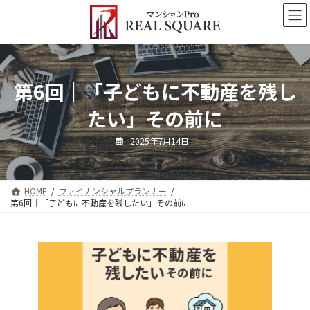
コ
ナ
ン
ビ
テ
ゲ
ン
ー
ツ
シ
へ
ョ
第6回｜「子どもに不動産を残し
ス
ン
キ
に
たい」その前に
ッ
移
プ
動
2025年7月14日
HOME
ファイナンシャルプランナー
第6回｜「子どもに不動産を残したい」その前に