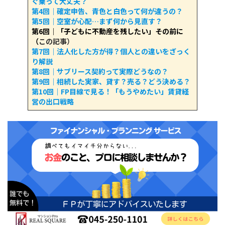
ぐ乗って大丈夫？
第4回｜確定申告、青色と白色って何が違うの？
第5回｜空室が心配…まず何から見直す？
第6回｜「子どもに不動産を残したい」その前に
（
この記事）
第7回｜法人化した方が得？個人との違いをざっく
り解説
第8回｜サブリース契約って実際どうなの？
第9回｜相続した実家、貸す？売る？どう決める？
第10回｜FP目線で見る！「もうやめたい」賃貸経
営の出口戦略