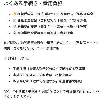
よくある手続き・費用負担
相続税申告
（相続開始から10か月以内／納税は現金）
名義変更登記
（法務局での手続き／登録免許税）
各種契約変更
（管理会社・電気・水道・保険等）
金融機関や税務署への連絡・書類提出
▶ 相続税の納税原資が現金で用意できないと、「不動産を売って
納税せざるを得ない」という事態にも。
対策としては、
生命保険（受取人を子どもに）で納税資金を準備
家族信託でスムーズな管理・相続を実現
あらかじめ「誰に何を渡すか」を遺言書で明記
など、
“不動産＋手続き＋現金”をセットで引き継ぐ設計
をしてお
きたいところです。