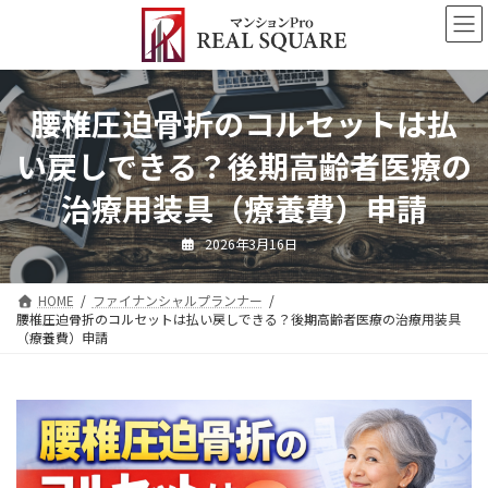
コ
ナ
ン
ビ
テ
ゲ
ン
ー
ツ
シ
腰椎圧迫骨折のコルセットは払
へ
ョ
ス
ン
い戻しできる？後期高齢者医療の
キ
に
ッ
移
治療用装具（療養費）申請
プ
動
2026年3月16日
HOME
ファイナンシャルプランナー
腰椎圧迫骨折のコルセットは払い戻しできる？後期高齢者医療の治療用装具
（療養費）申請