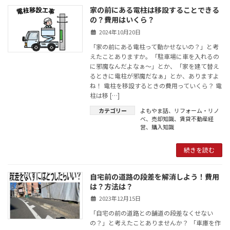
家の前にある電柱は移設することできる
の？費用はいくら？
2024年10月20日
「家の前にある電柱って動かせないの？」と考
えたことありますか。「駐車場に車を入れるの
に邪魔なんだよなぁ～」とか、「家を建て替え
るときに電柱が邪魔だなぁ」とか、ありますよ
ね！ 電柱を移設するときの費用っていくら？ 電
柱は移 […]
カテゴリー
よもやま話
、
リフォーム・リノ
ベ
、
売却知識
、
賃貸不動産経
営
、
購入知識
続きを読む
自宅前の道路の段差を解消しよう！費用
は？方法は？
2023年12月15日
「自宅の前の道路との舗道の段差なくせない
の？」と考えたことありませんか？ 「車庫を作