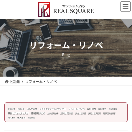
コ
ナ
ン
ビ
テ
ゲ
ン
ー
ツ
シ
へ
ョ
ス
ン
リフォーム・リノベ
キ
に
ッ
移
Blog
プ
動
HOME
リフォーム・リノベ
よもやま話
ファイナンシャルプランナー
売却事例
売却知識
お知らせ
そのほか
リフォーム・リノベ
借地・底地
月刊！ニュースレター
横浜情報まとめ
相続・空き家
物件情報特集
税金・税控除
競売・任意売却
賃貸不動産経営
購入知識
購入事例
高値売却