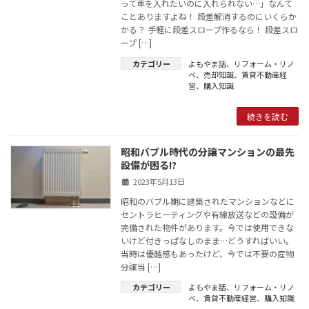
って車を入れたいのに入れられない…」なんて
ことありますよね！ 段差解消するのにいくらか
かる？ 手軽に段差スロープ作るなら！ 段差スロ
ープ […]
カテゴリー
よもやま話
、
リフォーム・リノ
ベ
、
売却知識
、
賃貸不動産経
営
、
購入知識
続きを読む
昭和バブル時代の分譲マンションの最先
設備が困る!?
2023年5月13日
昭和のバブル期に建築されたマンションなどに
セントラヒーティングや有線放送などの設備が
完備された物件があります。今では使用できな
いけど付きっぱなしのまま…どうすればいい。
当時は優越感もあったけど、今では不要の産物
分譲当 […]
カテゴリー
よもやま話
、
リフォーム・リノ
ベ
、
賃貸不動産経営
、
購入知識