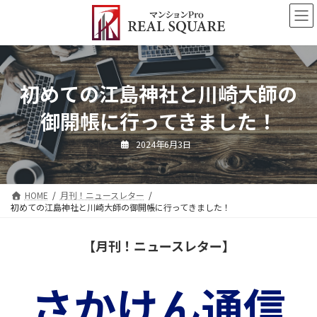
コ
ナ
ン
ビ
テ
ゲ
ン
ー
ツ
シ
へ
ョ
初めての江島神社と川崎大師の
ス
ン
キ
に
御開帳に行ってきました！
ッ
移
プ
動
2024年6月3日
HOME
月刊！ニュースレター
初めての江島神社と川崎大師の御開帳に行ってきました！
【月刊！ニュースレター】
さかけん通信