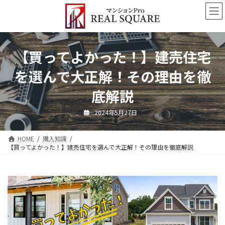
コ
ナ
ン
ビ
テ
ゲ
ン
ー
ツ
シ
【買ってよかった！】建売住宅
へ
ョ
ス
ン
を選んで大正解！その理由を徹
キ
に
ッ
移
底解説
プ
動
2024年5月27日
HOME
購入知識
【買ってよかった！】建売住宅を選んで大正解！その理由を徹底解説