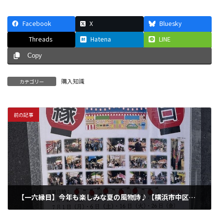
Facebook
X
Bluesky
Threads
Hatena
LINE
Copy
購入知識
カテゴリー
前の記事
【一六縁日】今年も楽しみな夏の風物詩♪【横浜市中区伊勢佐木町】
2024年5月23日