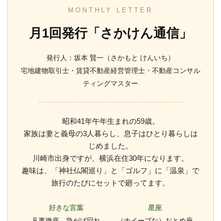
MONTHLY LETTER
月1回発行「さかけん通信」
発行人：坂本 賢一（さかもと けんいち）
宅地建物取引士・賃貸不動産経営管理士・不動産コンサル
ティングマスター
昭和41年午年生まれの59歳。
家族は妻と義母の3人暮らし、息子はひとり暮らしは
じめました。
川崎市出身ですが、横浜在住30年になります。
趣味は、「神社仏閣巡り」と「ゴルフ」に「温泉」で
旅行のたびにセットで廻ってます。
好きな言葉
星座
凡事徹底、急がば回れ
（ナイーブな）おとめ座