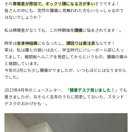
その
寒暖差が原因で、ギックリ腰になる方が多い
そうですよ！
皆さんの中にも、突然の腰痛に見舞われた方もいらっしゃるので
はないでしょうか？
私は寒暖差がなくても、この時期毎年
腰痛
に悩まされてます…。
昨年は
坐骨神経痛
にもなったし、
腰回りは要注意
なんです！
実は、私は腰との戦いは古く、学生時代にバレーボール部に入っ
てまして、椎間板ヘルニアを発症してからというもの、腰痛の痛み
と格闘しています。
今年の2月にも少し腰痛がでましたが、いつもほどにはなりません
でした。
2023年4月号のニュースレター、「
健康デスク買いました！
」でも
書きましたが、おそらく去年のうちに用意しておいた、スタンド
デスクのおかげかも…。