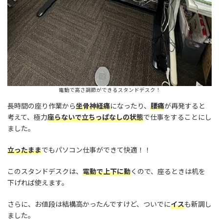
電動で高さ調節ができるスタンドデスク！
長時間の座り作業から
坐骨神経痛
になったり、
腰痛
が再発すると
考えて、極力
座らないで立ちっぱなしの状態
で仕事をすることにし
ました。
立ったまま
でもパソコン仕事ができて快適！！
このスタンドデスクは、
電動で上下に動
くので、座るときは机を
下げれば使えます。
さらに、お値段は結構高かったんですけど、ついでに
イス
も新調し
ました。