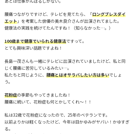
あとは仕事がんばるしかない。
腰痛つながりですけど、テレビを見てたら、「
ロングブレスダイ
エット
」を考案した俳優の美木良介さんが出演されてました。
健康法の実践を続けてたんですね！（知らなかった…。）
100歳まで健康でいられる健康法
ですって。
とても興味深い話題ですよね！
長島一茂さんも一緒にテレビに出演されていましたけど、私と同
じく腰痛に苦労しているみたい…。
私たちと同じように、
腰痛とはオサラバしたい方は多い
でしょ
う。
花粉症
の季節もやってきましたね！
腰痛に続いて、花粉症も何とかしてくれ～！！
私は32歳で花粉症になったので、25年のベテランです。
以前よりかは軽くなったけど、今年は目かゆみがヤバい！かゆすぎ
る。