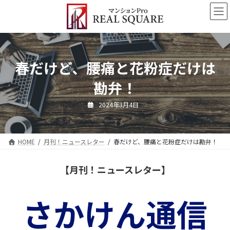
コ
ナ
ン
ビ
テ
ゲ
ン
ー
ツ
シ
へ
ョ
春だけど、腰痛と花粉症だけは
ス
ン
キ
に
勘弁！
ッ
移
プ
動
2024年3月4日
HOME
月刊！ニュースレター
春だけど、腰痛と花粉症だけは勘弁！
【月刊！ニュースレター】
さかけん通信