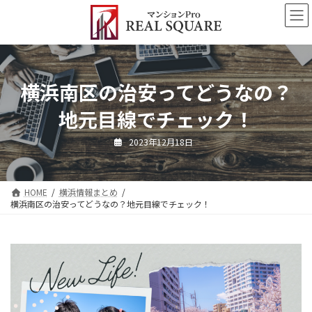
コ
ナ
ン
ビ
テ
ゲ
ン
ー
ツ
シ
へ
ョ
横浜南区の治安ってどうなの？
ス
ン
キ
に
地元目線でチェック！
ッ
移
プ
動
2023年12月18日
HOME
横浜情報まとめ
横浜南区の治安ってどうなの？地元目線でチェック！