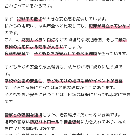
合わさっているからです。
まず、
犯罪率の低さ
が大きな安心感を提供しています。
私たちの地域は、横浜市全体と比較しても、
犯罪が目立って少ない
のです。
これは、
防犯カメラ
や
街灯
などの物理的な防犯設備、そして
最新
技術の活用による効果が大きい
でしょう。
夜道も安全
で、
子どもたちが安心して遊べる環境
が整っています。
子どもたちの安全な成長環境も、私たちが特に誇りに思う点で
す。
学校や公園の安全性
、
子ども向けの地域活動やイベントが豊富
で、子育て家庭にとっては理想的な環境がここにあります。
子どもたちが安全に育つことは、地域の将来にとっても非常に重要
です。
警察との強固な連携
もまた、治安維持に欠かせない要素です。
地域の警察は
防犯パトロール
や
安全啓発
に力を入れており、私た
ち住民との関係も良好です。