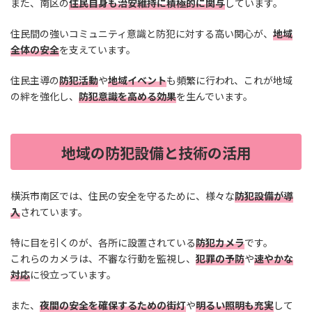
また、南区の
住民自身も治安維持に積極的に関与
しています。
住民間の強いコミュニティ意識と防犯に対する高い関心が、
地域
全体の安全
を支えています。
住民主導の
防犯活動
や
地域イベント
も頻繁に行われ、これが地域
の絆を強化し、
防犯意識を高める効果
を生んでいます。
地域の防犯設備と技術の活用
横浜市南区では、住民の安全を守るために、様々な
防犯設備が導
入
されています。
特に目を引くのが、各所に設置されている
防犯カメラ
です。
これらのカメラは、不審な行動を監視し、
犯罪の予防
や
速やかな
対応
に役立っています。
また、
夜間の安全を確保するための街灯
や
明るい照明も充実
して