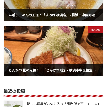
味噌らーめんの王道！「すみれ 横浜店」- 横浜市中区野毛町エリア情報
2022年5月16日
次の記事
とんかつ 椛の元祖！！「とんかつ 檍」- 横浜市中区相生町エリア情報
2022年5月27日
最近の投稿
新しい環境がお気に入り？事務所で育てているエ