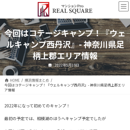
コ
ナ
ン
ビ
テ
ゲ
ン
ー
ツ
シ
今回はコテージキャンプ！『ウェ
へ
ョ
ス
ン
ルキャンプ西丹沢』- 神奈川県足
キ
に
ッ
移
柄上郡エリア情報
プ
動
2022年5月19日
HOME
横浜情報まとめ
今回はコテージキャンプ！『ウェルキャンプ西丹沢』- 神奈川県足柄上郡エリ
ア情報
2022年になって初めてのキャンプ！
最初の予定では、相模湖のほうへキャンプ予定でしたが