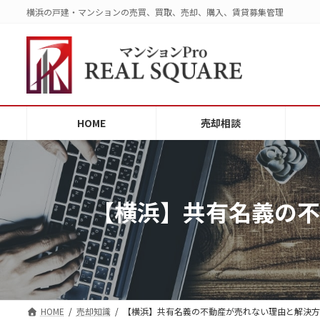
コ
ナ
横浜の戸建・マンションの売買、買取、売却、購入、賃貸募集管理
ン
ビ
テ
ゲ
ン
ー
ツ
シ
へ
ョ
ス
ン
HOME
売却相談
キ
に
ッ
移
プ
動
【横浜】共有名義の不
HOME
売却知識
【横浜】共有名義の不動産が売れない理由と解決方