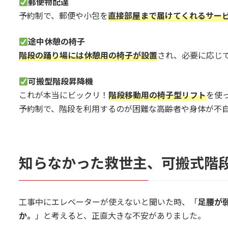
郵便物配達
予約制で、郵便や小包を
直接部屋まで届けてくれるサー
途中休憩の椅子
階段の踊り場には休憩用の椅子が設置
され、必要に応じ
可搬型階段昇降機
これが本当にビックリ！
階段移動用の椅子型リフト
を使
予約制で、階段を利用するのが困難な高齢者や身体が不
知らなかった救世主、可搬式階
工事中にエレベーターが使えないと聞いた時、「
足腰が
か。
」と考えると、正直大きな不安がありました。