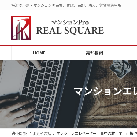
コ
ナ
横浜の戸建・マンションの売買、買取、売却、購入、賃貸募集管理
ン
ビ
テ
ゲ
ン
ー
ツ
シ
へ
ョ
ス
ン
HOME
売却相談
キ
に
ッ
移
プ
動
マンションエ
HOME
よもやま話
マンションエレベーター工事中の救世主！可搬型