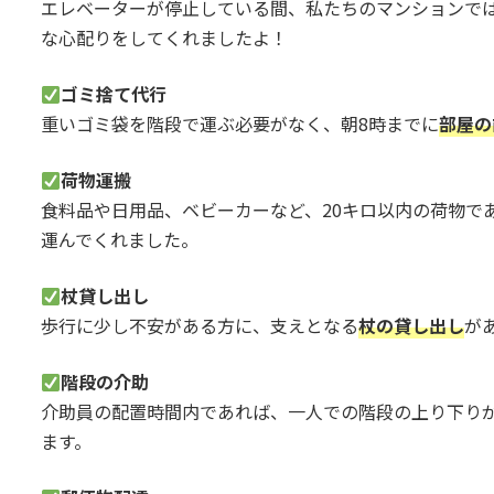
エレベーターが停止している間、私たちのマンションで
な心配りをしてくれましたよ！
ゴミ捨て代行
重いゴミ袋を階段で運ぶ必要がなく、朝8時までに
部屋の
荷物運搬
食料品や日用品、ベビーカーなど、20キロ以内の荷物で
運んでくれました。
杖貸し出し
歩行に少し不安がある方に、支えとなる
杖の貸し出し
が
階段の介助
介助員の配置時間内であれば、一人での階段の上り下り
ます。