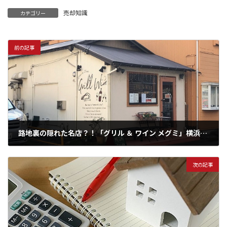
売却知識
カテゴリー
前の記事
路地裏の隠れた名店？！「グリル ＆ ワイン メグミ」横浜市南区白妙町エリア情報
2022年1月13日
次の記事