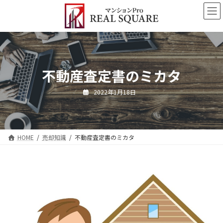
コ
ナ
ン
ビ
テ
ゲ
ン
ー
ツ
シ
へ
ョ
ス
ン
不動産査定書のミカタ
キ
に
ッ
移
2022年1月18日
プ
動
HOME
売却知識
不動産査定書のミカタ