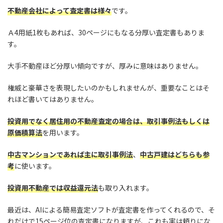
不動産会社によって査定書は様々
です。
Ａ4用紙1枚もあれば、30ページにもなる分厚い査定書もありま
す。
大手不動産ほど分厚い傾向ですが、厚みに意味はありません。
権威と豪華さを表現したいのかもしれませんが、重要なことはそ
れほど書いてはありません。
投資用でなく居住用の不動産査定の場合は、取引事例法もしくは
原価積算法
を用います。
中古マンションであれば主に取引事例法
、
中古戸建はどちらも参
考
に使います。
投資用不動産では収益還元法
も取り入れます。
最近は、AIによる簡易査定ソフトが査定書を作ってくれるので、そ
れだけで15ページ位の査定書になりますが、これも実は頼りにな